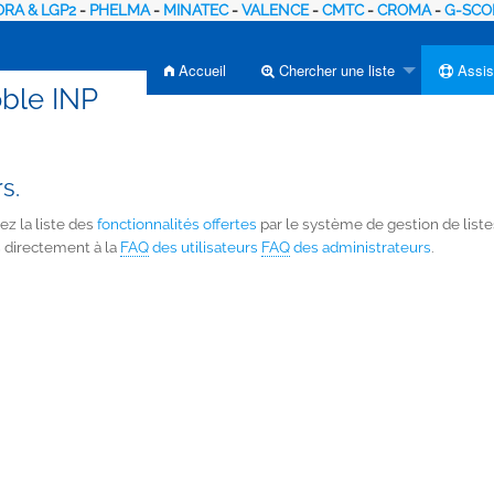
RA & LGP2
-
PHELMA
-
MINATEC
-
VALENCE
-
CMTC
-
CROMA
-
G-SCO
Accueil
Chercher une liste
Assis
oble INP
s.
ez la liste des
fonctionnalités offertes
par le système de gestion de liste
s directement à la
FAQ
des utilisateurs
FAQ
des administrateurs
.