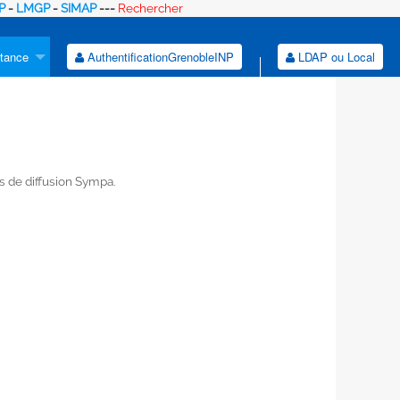
P
-
LMGP
-
SIMAP
---
Rechercher
tance
AuthentificationGrenobleINP
LDAP ou Local
s de diffusion Sympa.